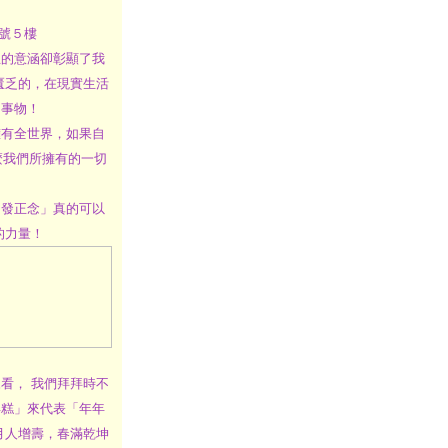
號５樓
的意涵卻彰顯了我
匱乏的，在現實生活
的事物！
有全世界，如果自
那麼我們所擁有的一切
發正念」真的可以
的力量！
， 我們拜拜時不
年糕」來代表「年年
月人增壽，春滿乾坤