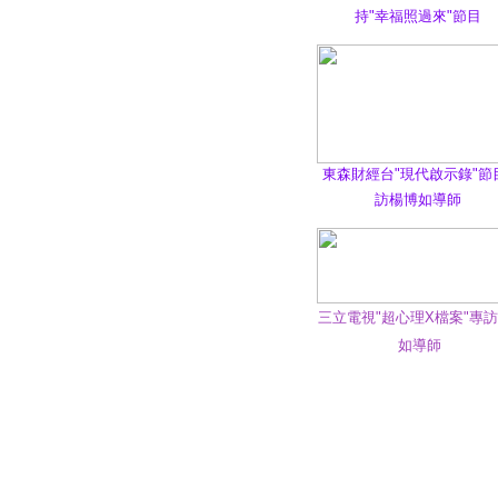
持"幸福照過來"節目
東森財經台"現代啟示錄"節
訪楊博如導師
三立電視"超心理X檔案"專
如導師