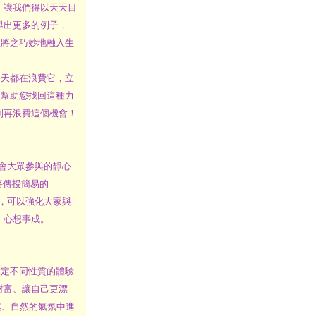
 讓我們得以天天目
舉出更多的例子，
並將之巧妙地融入生
天都在浪費它，立
以幫助您找回這種力
別再浪費這個機會！
會大眾參與的靜心
們將傳授簡易的
式，可以強化大家與
、心想事成。
定不同性質的體驗
財富、讓自己更漂
在輕鬆、自然的氣氛中進