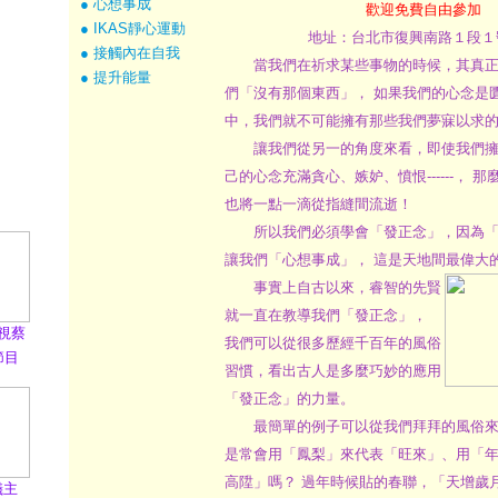
● 心想事成
歡迎免費自由參加
● IKAS靜心運動
地址：台北市復興南路１段１
● 接觸內在自我
當我們在祈求某些事物的時候，其真正
● 提升能量
們「沒有那個東西」， 如果我們的心念是
中，我們就不可能擁有那些我們夢寐以求
讓我們從另一的角度來看，即使我們擁
己的心念充滿貪心、嫉妒、憤恨------， 
也將一點一滴從指縫間流逝！
所以我們必須學會「發正念」，因為「
讓我們「心想事成」， 這是天地間最偉大
事實上自古以來，睿智的先賢
就一直在教導我們「發正念」，
視蔡
我們可以從很多歷經千百年的風俗
節目
習慣，看出古人是多麼巧妙的應用
「發正念」的力量。
最簡單的例子可以從我們拜拜的風俗來看
是常會用「鳳梨」來代表「旺來」、用「
高陞」嗎？ 過年時候貼的春聯，「天增歲
儀主