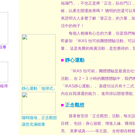
福滿門」，不也正是將「正念」貼在門口，
睹，以產生開運效果嗎？ 聰明的您還可以
來證明古人多麼了解「發正念」的力量，
活中的例子！
每個人都擁有心念的力量，但是我們每
即參加 「IKAS 怡可術團體體驗活動」可
目專
量， 這是免費的推廣活動，是您應得的，
■
靜心運動
「IKAS 怡可術」團體體驗是最適合社
活動， 在 2 ~ 3 小時的團體體驗中，我
「IKAS靜心運動」， 基礎功法共有十二
訪楊博
靜心運動「地球式」
內在自我溝通的能力， 進而得以開發潛能
■
正念觀想
接著會安排「正念觀想」活動，每次設
隨時隨地，正念觀想
目標， 包括：身心放鬆、增進人緣、獲得
讓您充滿能量
亮、 美夢成真--------等主題。 全程都