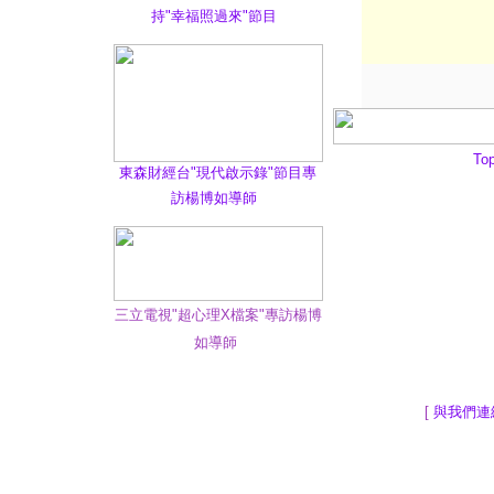
持"幸福照過來"節目
To
東森財經台"現代啟示錄"節目專
訪楊博如導師
三立電視"超心理X檔案"專訪楊博
如導師
[
與我們連
地球