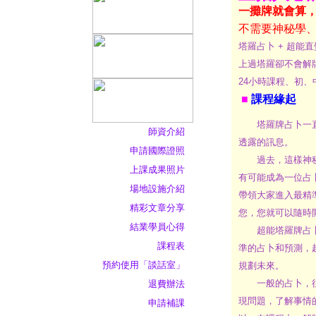
一攤牌就會算
不需要神秘學
塔羅占卜 + 超能直
上過塔羅卻不會解
24小時課程、初
■
課程緣起
塔羅牌占卜一直都
師資介紹
透露的訊息。
申請國際證照
過去，這樣神秘的
上課成果照片
有可能成為一位占
場地設施介紹
帶領大家進入最精
精彩文章分享
您，您就可以隨時
結業學員心得
超能塔羅牌占卜，
課程表
準的占卜和預測，
預約使用「談話室」
規劃未來。
一般的占卜，往往
退費辦法
現問題，了解事情
申請補課