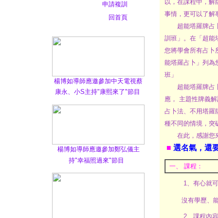
以，在課程中，解
申請複訓
事情，更可以了解
回首頁
超能塔羅牌占卜課
訓班」。在「超能
您將學會所有占卜
能塔羅占卜」列為
班」
楊博如導師應邀參加中天電視蔡
超能塔羅牌占卜課
康永、小S主持"康熙來了"節目
應， 主題性牌義解
占卜法、不用塔羅
種不同的情境，突
在此，感謝您來
■
選名氣，還要選
楊博如導師應邀參加鄭弘儀主
持"幸福照過來"節目
一、 課程：
1、有心就
沒有學歷、
2、課程內