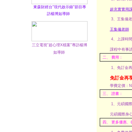
東森財經台"現代啟示錄"節目專
超充實實用
訪楊博如導師
3、王集儀
王集儀老師
4、上課時
三立電視"超心理X檔案"專訪楊博
課程中有事
如導師
二、 費用：
1、免訂金
免訂金再
學費定價：N
三、 證書：
1、元碩國
元碩國際身
四、 更多優惠、