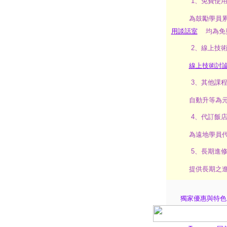
1、免費使
為鼓勵學員
用談話室
均為免
2、線上技
線上技術討
3、其他課
自動升等為
4、代訂飯
為遠地學員
5、長期進
提供長期之
獨家優惠與特色