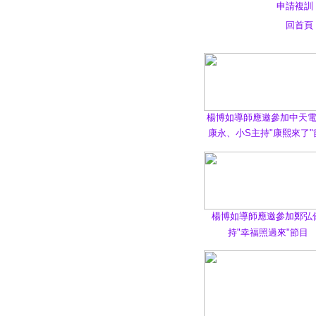
申請複訓
回首頁
楊博如導師應邀參加中天
康永、小S主持"康熙來了"
楊博如導師應邀參加鄭弘
持"幸福照過來"節目