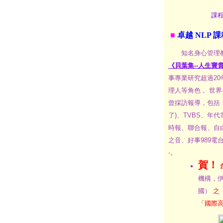
課
■
卓越 NLP 
知名身心管理教
《貝葉集--人生寶
事專業研究超過2
理人等角色， 世
曾採訪報導，包括
了)、TVBS、年
時報、聯合報、自
之音、好事989電
-。
賀！
機構，伊
國）
之
「國際