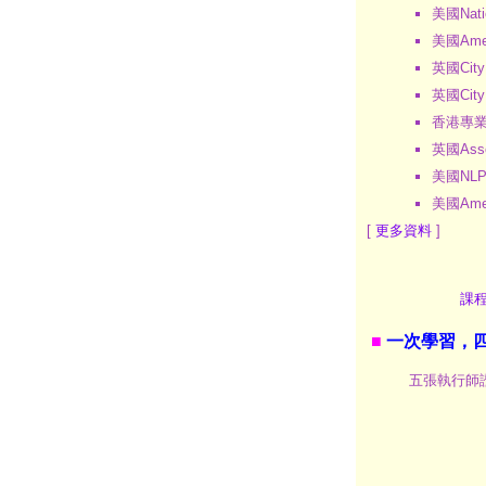
美國Nati
美國Amer
英國City
英國City
香港專
英國Ass
美國NLP
美國Amer
[
更多資料
]
課
■
一次學習，
五張執行師證