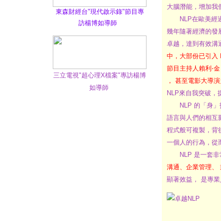
大腦潛能，增加我
東森財經台"現代啟示錄"節目專
NLP在歐美經過
訪楊博如導師
幾年隨著經濟的發
卓越，達到有效溝
中，大部份已引入 NL
節目主持人賴利‧金 (L
三立電視"超心理X檔案"專訪楊博
， 甚至電影大導演史帝芬
如導師
NLP來自我突破，
NLP 的「身」
語言與人們的相互
程式般可複製，背
一個人的行為，從
NLP 是一套非
溝通、企業管理、
顯著效益， 是專