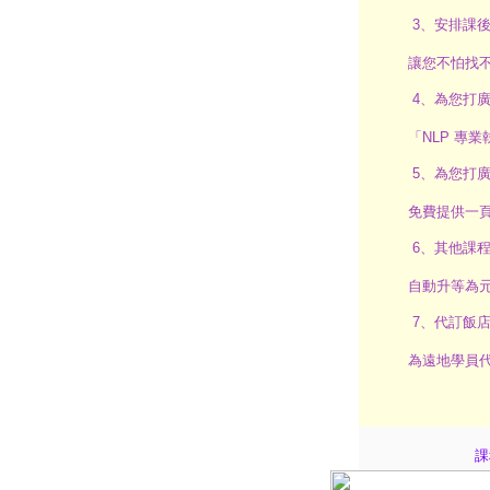
3、安排課
讓您不怕找
4、為您打
「NLP 專
5、為您打
免費提供一
6、其他課
自動升等為
7、代訂飯
為遠地學員
課