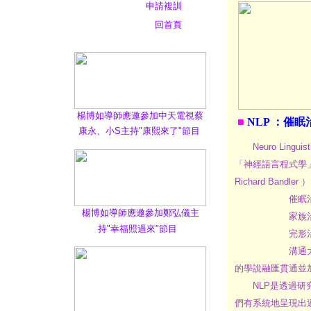
申請複訓
回首頁
楊博如導師應邀參加中天電視蔡
■
NLP ：催
康永、小S主持"康熙來了"節目
Neuro Lingui
「神經語言程式學」）
Richard Bandler
催眠治療大師米爾頓
楊博如導師應邀參加鄭弘儀主
家族治療大師維珍尼
持"幸福照過來"節目
完形治療創始人弗烈
溝通大師葛瑞利貝特
的學說融匯貫通並加
NLP是透過研究
們有系統地呈現出