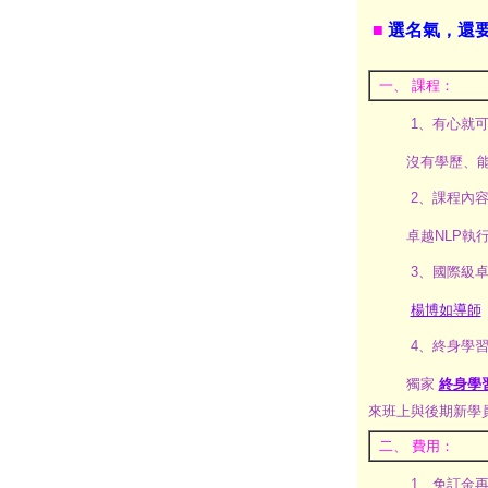
■
選名氣，還要選
一、 課程：
1、有心就
沒有學歷、
2、課程內
卓越NLP執
3、國際級卓
楊博如導師
4、終身學
獨家
終身學
來班上與後期新學
二、 費用：
1、免訂金