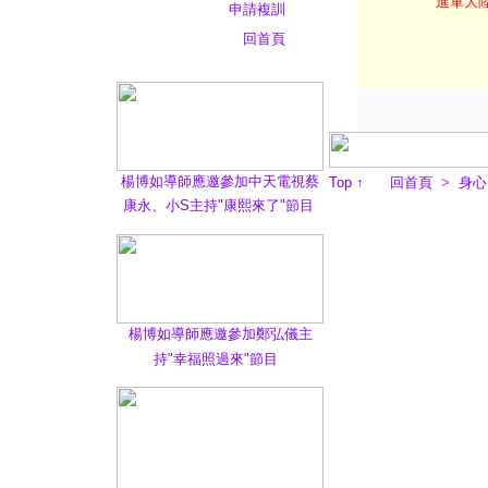
進軍大
申請複訓
回首頁
楊博如導師應邀參加中天電視蔡
Top
↑
回首頁
>
身心
康永、小S主持"康熙來了"節目
楊博如導師應邀參加鄭弘儀主
持"幸福照過來"節目