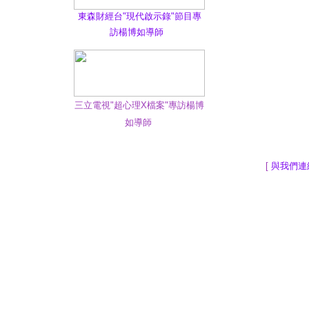
東森財經台"現代啟示錄"節目專
訪楊博如導師
三立電視"超心理X檔案"專訪楊博
如導師
[
與我們連
地球