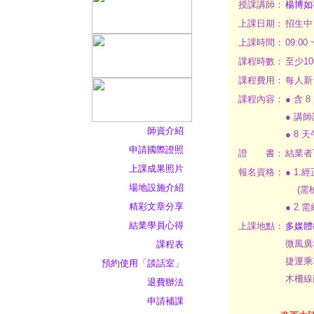
授課講師：
楊博如
上課日期：
招生中
上課時間：
09:00 
課程時數：
至少1
課程費用：
每人新台
課程內容：
● 含
● 講
師資介紹
● 8
申請國際證照
證 書：
結業者
上課成果照片
報名資格：
● 1
場地設施介紹
(需檢
精彩文章分享
● 2.
結業學員心得
上課地點：
多媒體
微風廣
課程表
捷運乘
預約使用「談話室」
木柵線
退費辦法
申請補課