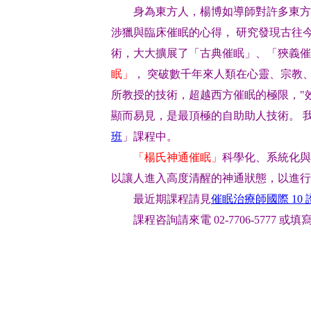
身為東方人，楊博如導師
對許多東方
涉獵與臨床催眠的心得， 研究發現古往
術，大大擴展了「古典催眠」、「狹義催
眠」
， 突破數千年來人類在心靈、宗教、療
所教授的技術，超越西方催眠的極限，"
顯而易見，是最頂極的自助助人技術。 
班
」課程中。
「楊氏神通催眠」
科學化、系統化與
以讓人進入高度清醒的神通狀態，以進行
最近期課程請見
催眠治療師國際 10
課程咨詢請來電 02-7706-5777 或填