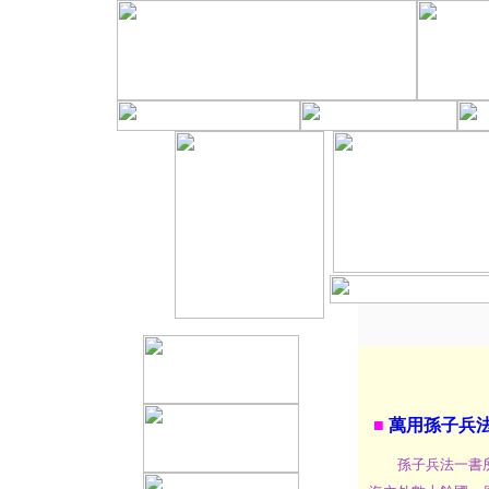
■
萬用孫子兵
孫子兵法一書所歸