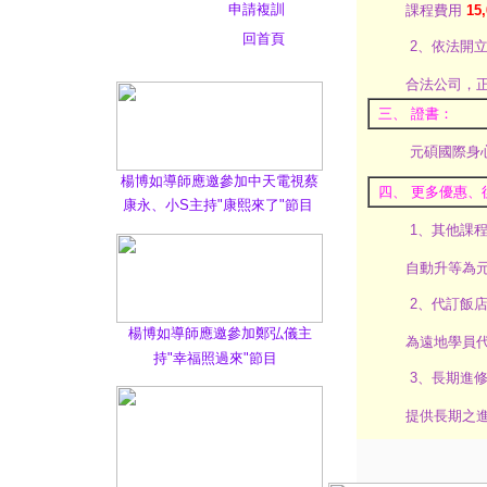
申請複訓
課程費用
15,
回首頁
2、依法開
合法公司，
三、 證書：
元碩國際身
楊博如導師應邀參加中天電視蔡
四、 更多優惠、
康永、小S主持"康熙來了"節目
1、其他課
自動升等為
2、代訂飯
楊博如導師應邀參加鄭弘儀主
為遠地學員
持"幸福照過來"節目
3、長期進
提供長期之