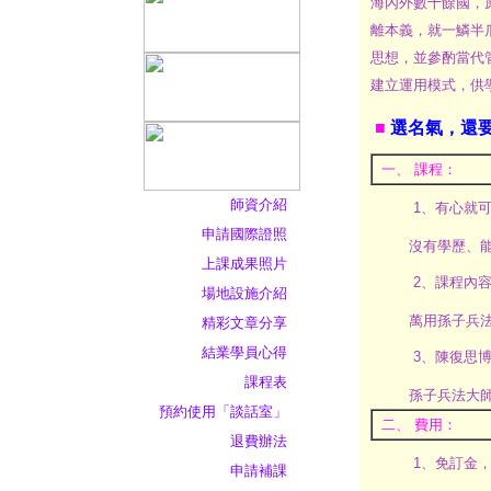
海內外數十餘國，
離本義，就一鱗半
思想，並參酌當代
建立運用模式，供
■
選名氣，還要選
一、 課程：
師資介紹
1、有心就
申請國際證照
沒有學歷、
上課成果照片
2、課程內
場地設施介紹
萬用孫子兵
精彩文章分享
結業學員心得
3、陳復思
課程表
孫子兵法大
預約使用「談話室」
二、 費用：
退費辦法
1、免訂金
申請補課