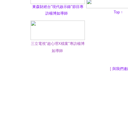
東森財經台"現代啟示錄"節目專
Top
↑
訪楊博如導師
三立電視"超心理X檔案"專訪楊博
如導師
[
與我們連
地球